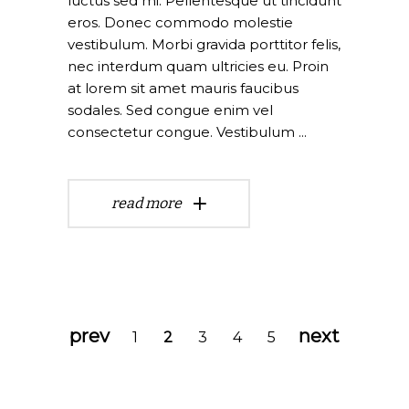
luctus sed mi. Pellentesque ut tincidunt
eros. Donec commodo molestie
vestibulum. Morbi gravida porttitor felis,
nec interdum quam ultricies eu. Proin
at lorem sit amet mauris faucibus
sodales. Sed congue enim vel
consectetur congue. Vestibulum
read more
prev
next
1
2
3
4
5