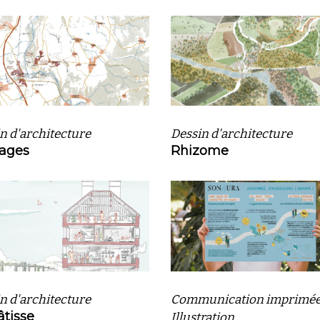
n d'architecture
Dessin d'architecture
lages
Rhizome
n d'architecture
Communication imprimé
âtisse
Illustration