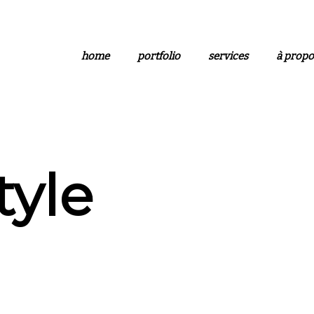
home
portfolio
services
à propo
tyle