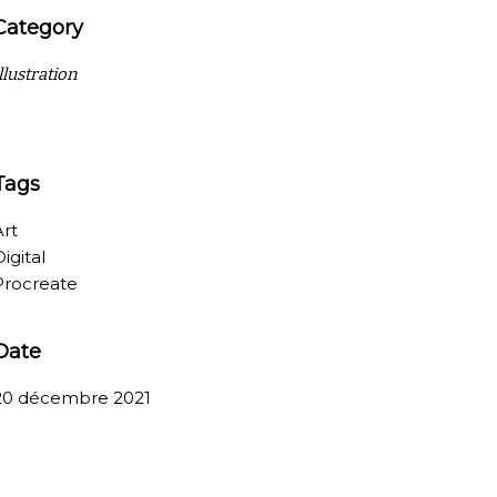
Category
llustration
Tags
Art
igital
Procreate
Date
20 décembre 2021