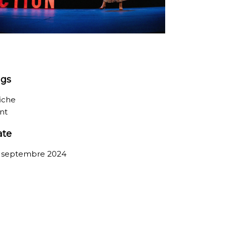
ags
fiche
int
ate
 septembre 2024