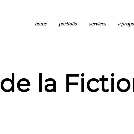
home
portfolio
services
à propo
 de la Ficti