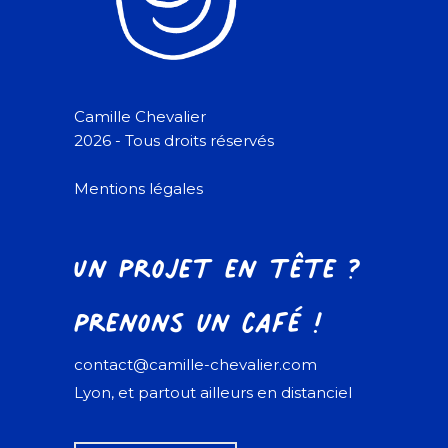
Camille Chevalier
2026 - Tous droits réservés
Mentions légales
Un projet en tête ?
Prenons un café !
contact@camille-chevalier.com
Lyon, et partout ailleurs en distanciel