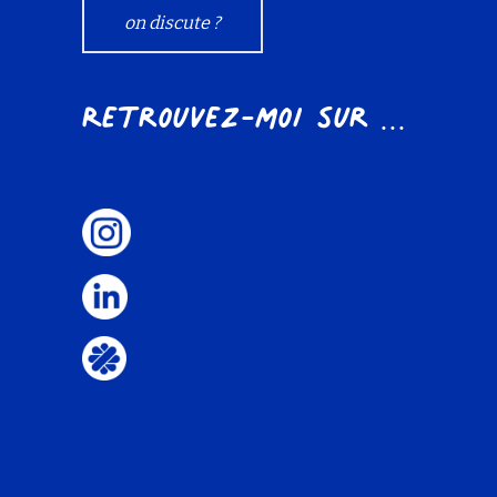
on discute ?
Retrouvez-moi sur ...