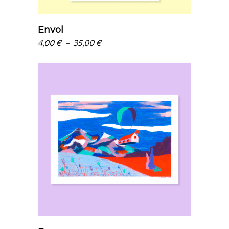
Envol
Plage
4,00
€
–
35,00
€
de
prix :
4,00 €
à
35,00 €
choix des options