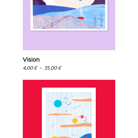
choix des options
Vision
Plage
4,00
€
–
35,00
€
de
prix :
4,00 €
à
35,00 €
choix des options