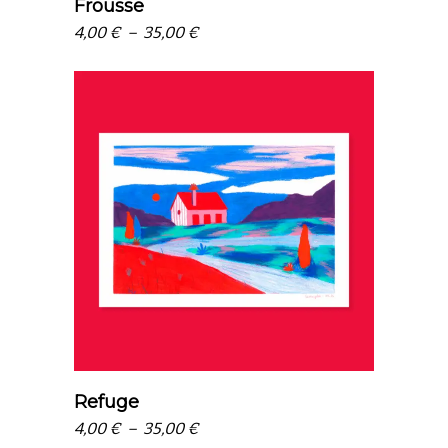
Frousse
Plage
4,00
€
–
35,00
€
de
prix :
4,00 €
à
35,00 €
choix des options
Refuge
Plage
4,00
€
–
35,00
€
de