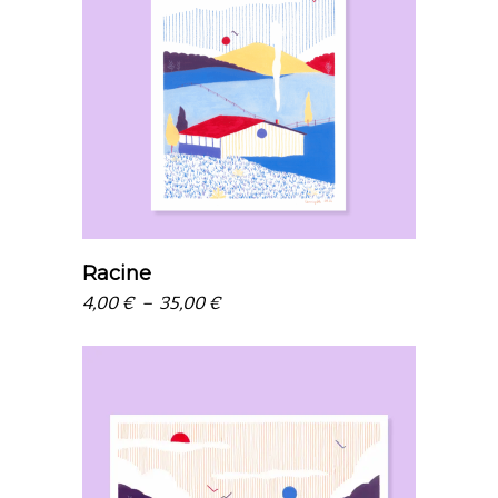
choix des options
Racine
Plage
4,00
€
–
35,00
€
de
prix :
4,00 €
à
35,00 €