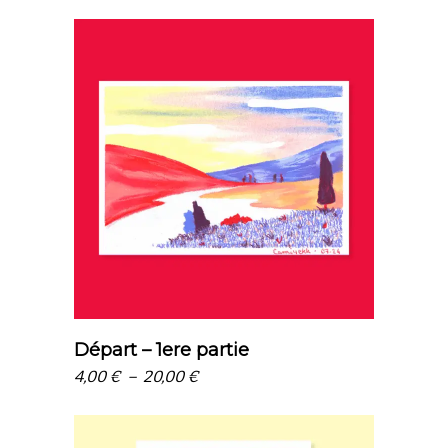
prix :
4,00 €
à
35,00 €
choix des options
Départ – 1ere partie
Plage
4,00
€
–
20,00
€
de
prix :
4,00 €
à