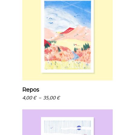
20,00 €
choix des options
Repos
Plage
4,00
€
–
35,00
€
de
prix :
4,00 €
à
35,00 €