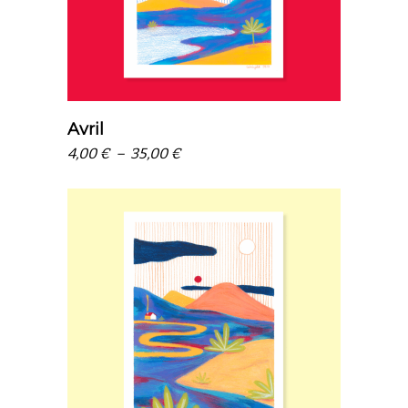
Avril
Plage
4,00
€
–
35,00
€
de
prix :
4,00 €
à
35,00 €
choix des options