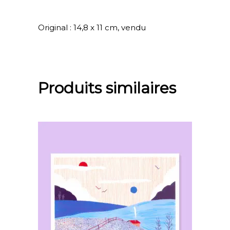
Original : 14,8 x 11 cm, vendu
Produits similaires
Ce
choix des options
produit
a
plusieurs