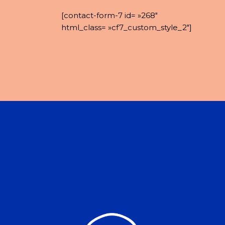
[contact-form-7 id= »268″
html_class= »cf7_custom_style_2″]